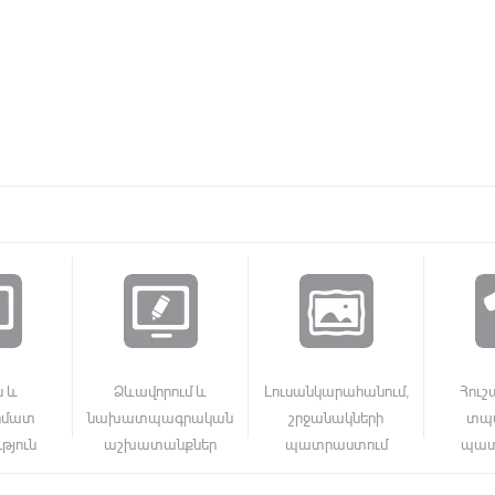
ն և
Ձևավորում և
Լուսանկարահանում,
Հուշ
րմատ
նախատպագրական
շրջանակների
տպա
թյուն
աշխատանքներ
պատրաստում
պատ