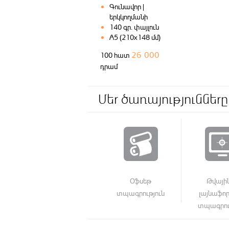
Գունավոր |
երկկողմանի
140 գր. փայլուն
A5 (210x148 մմ)
26 000
100 հատ
դրամ
Մեր ծառայությունները
Օֆսեթ
Թվայի
տպագրություն
լայնաֆո
տպագրու