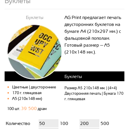
Буклеты
Буклеты
AG Print предлагает печать
двусторонних буклетов на
бумаге A4 (210x297 мм.) с
фальцовкой пополам.
Готовый размер — A5
(210x148 мм.).
Буклеты
Цветные | двусторонние
Размер A5 210x148 мм. | (4+4)
170 г. глянцевая
Двусторонняя печать | Бумага 170
A5 (210x148 мм)
г. глянцевая
39 500
100 шт.
драм
Количество
50
100
200
500